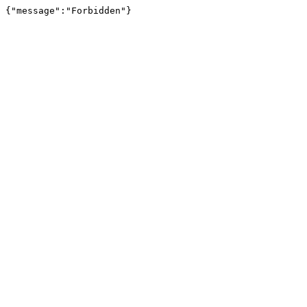
{"message":"Forbidden"}