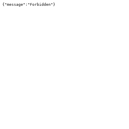
{"message":"Forbidden"}