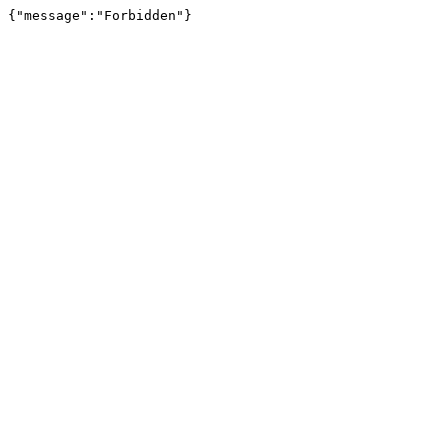
{"message":"Forbidden"}