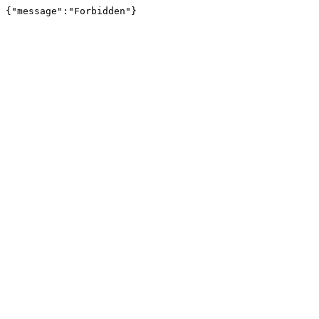
{"message":"Forbidden"}