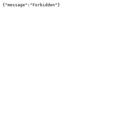
{"message":"Forbidden"}