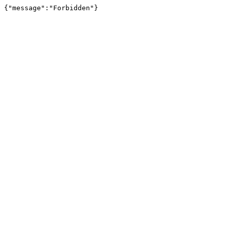
{"message":"Forbidden"}