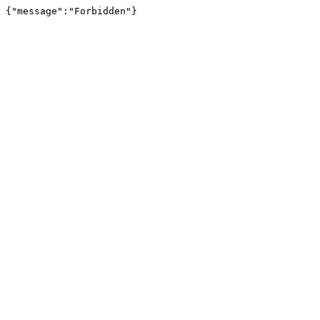
{"message":"Forbidden"}