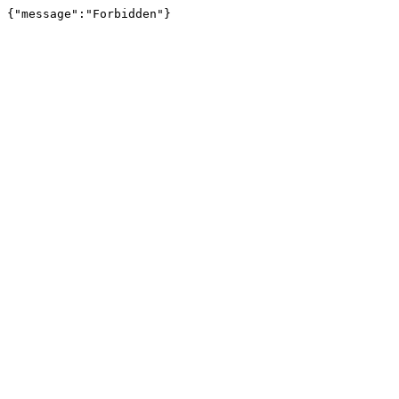
{"message":"Forbidden"}