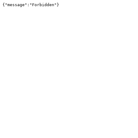
{"message":"Forbidden"}