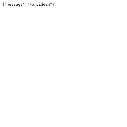
{"message":"Forbidden"}