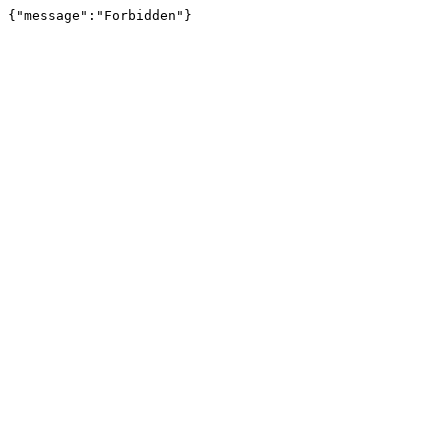
{"message":"Forbidden"}