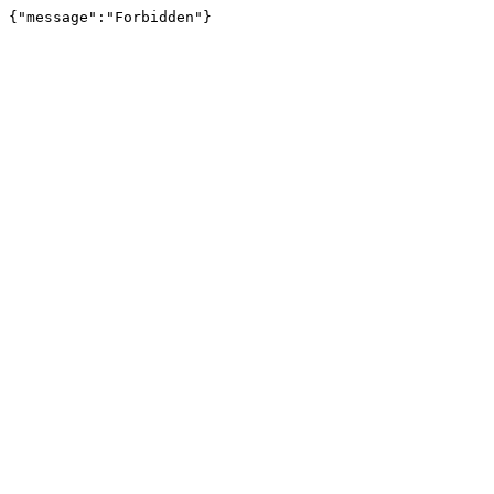
{"message":"Forbidden"}