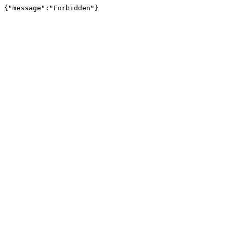
{"message":"Forbidden"}