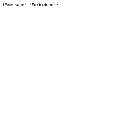
{"message":"Forbidden"}