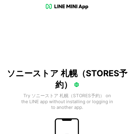
ソニーストア 札幌（STORES予
約）
Try ソニーストア 札幌（STORES予約） on
the LINE app without installing or logging in
to another app.