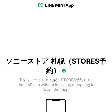
ソニーストア 札幌（STORES予
約）
Try ソニーストア 札幌（STORES予約） on
the LINE app without installing or logging in
to another app.