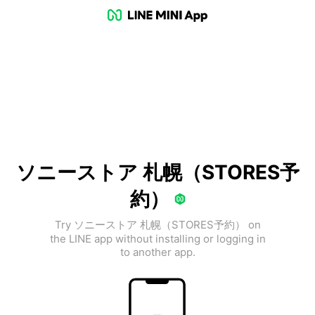
ソニーストア 札幌（STORES予
約）
Try ソニーストア 札幌（STORES予約） on
the LINE app without installing or logging in
to another app.