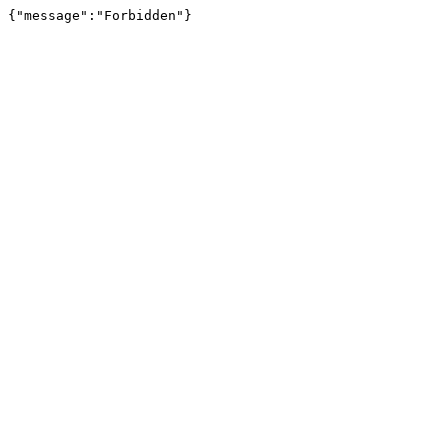
{"message":"Forbidden"}