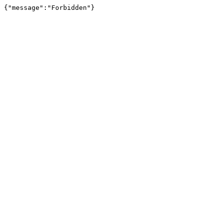
{"message":"Forbidden"}