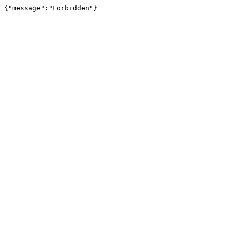
{"message":"Forbidden"}