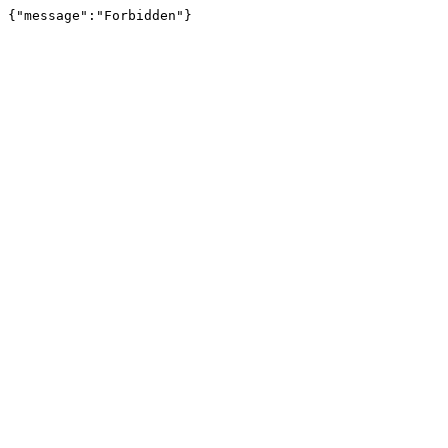
{"message":"Forbidden"}