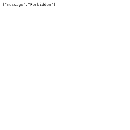
{"message":"Forbidden"}