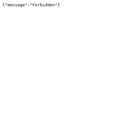
{"message":"Forbidden"}