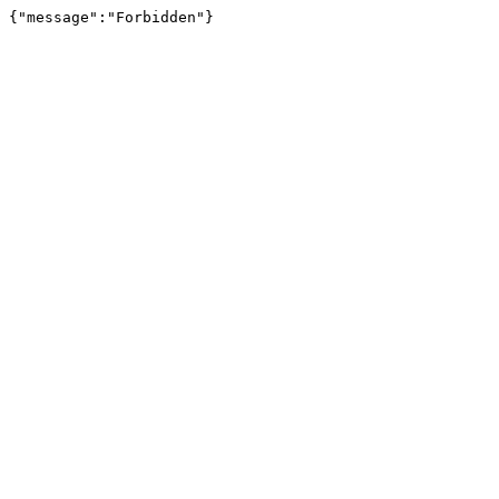
{"message":"Forbidden"}