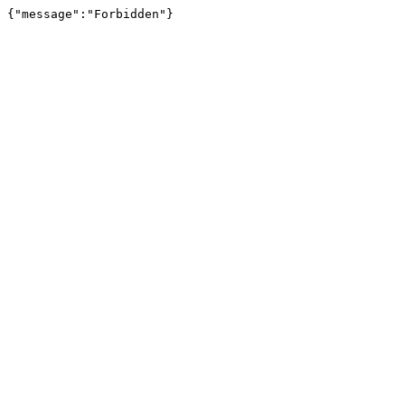
{"message":"Forbidden"}