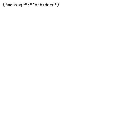
{"message":"Forbidden"}