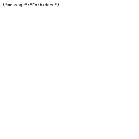
{"message":"Forbidden"}