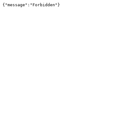
{"message":"Forbidden"}