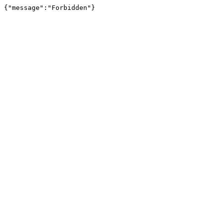
{"message":"Forbidden"}