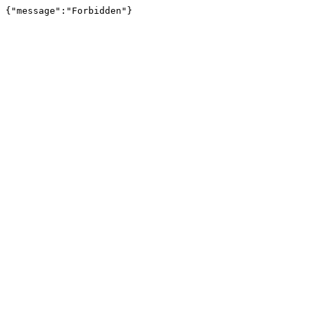
{"message":"Forbidden"}