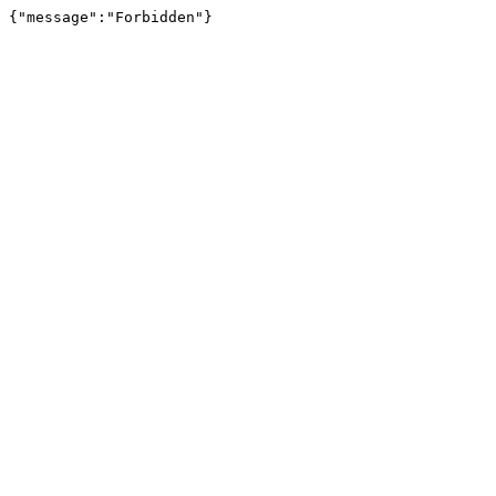
{"message":"Forbidden"}