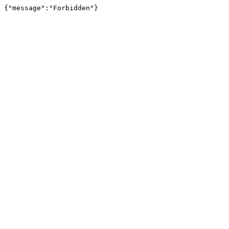
{"message":"Forbidden"}