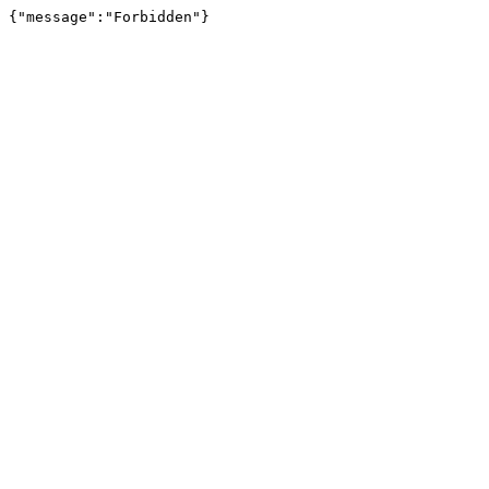
{"message":"Forbidden"}