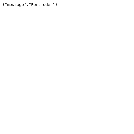
{"message":"Forbidden"}