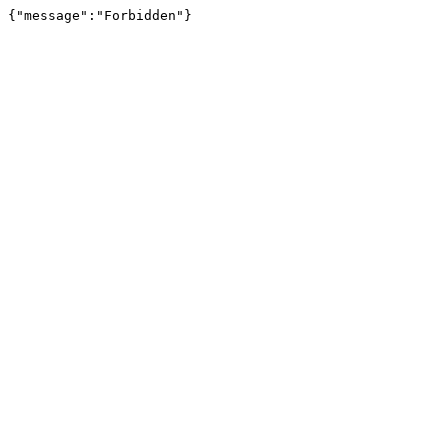
{"message":"Forbidden"}