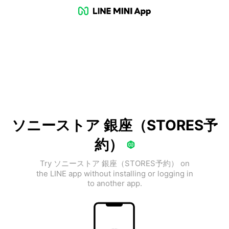
ソニーストア 銀座（STORES予
約）
Try ソニーストア 銀座（STORES予約） on
the LINE app without installing or logging in
to another app.