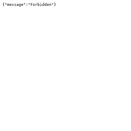
{"message":"Forbidden"}