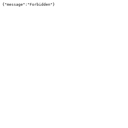
{"message":"Forbidden"}