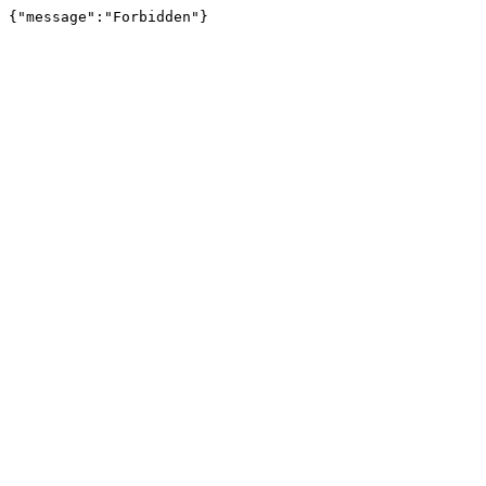
{"message":"Forbidden"}