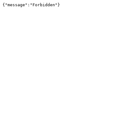
{"message":"Forbidden"}