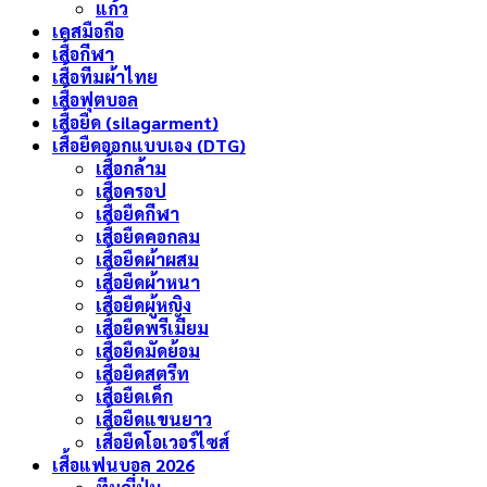
แก้ว
เคสมือถือ
เสื้อกีฬา
เสื้อทีมผ้าไทย
เสื้อฟุตบอล
เสื้อยืด (silagarment)
เสื้อยืดออกแบบเอง (DTG)
เสื้อกล้าม
เสื้อครอป
เสื้อยืดกีฬา
เสื้อยืดคอกลม
เสื้อยืดผ้าผสม
เสื้อยืดผ้าหนา
เสื้อยืดผู้หญิง
เสื้อยืดพรีเมียม
เสื้อยืดมัดย้อม
เสื้อยืดสตรีท
เสื้อยืดเด็ก
เสื้อยืดแขนยาว
เสื้อยืดโอเวอร์ไซส์
เสื้อแฟนบอล 2026