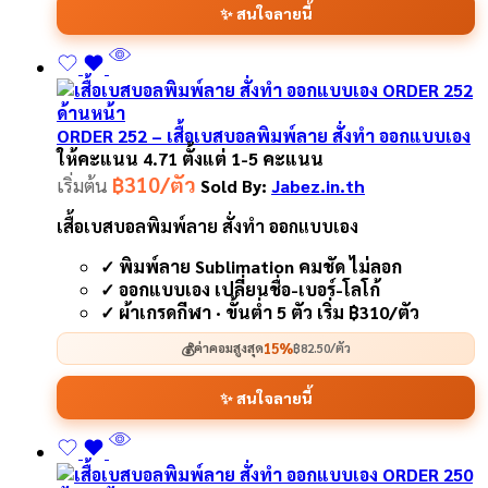
✨ สนใจลายนี้
ORDER 252 – เสื้อเบสบอลพิมพ์ลาย สั่งทำ ออกแบบเอง
ให้คะแนน
4.71
ตั้งแต่ 1-5 คะแนน
฿310/ตัว
เริ่มต้น
Sold By:
Jabez.in.th
เสื้อเบสบอลพิมพ์ลาย สั่งทำ ออกแบบเอง
✓ พิมพ์ลาย Sublimation คมชัด ไม่ลอก
✓ ออกแบบเอง เปลี่ยนชื่อ-เบอร์-โลโก้
✓ ผ้าเกรดกีฬา · ขั้นต่ำ 5 ตัว เริ่ม ฿310/ตัว
15%
💰
ค่าคอมสูงสุด
฿82.50/ตัว
✨ สนใจลายนี้