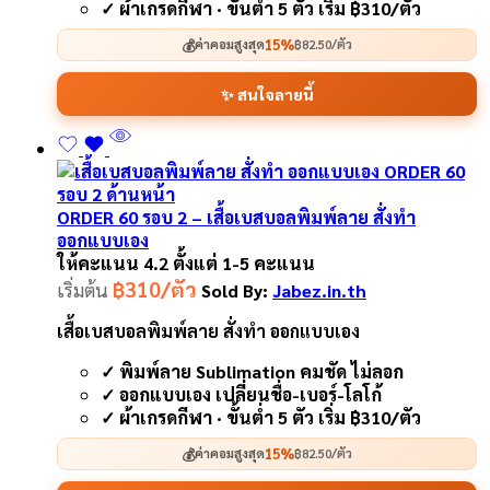
✓ ผ้าเกรดกีฬา · ขั้นต่ำ 5 ตัว เริ่ม ฿310/ตัว
15%
💰
ค่าคอมสูงสุด
฿82.50/ตัว
✨ สนใจลายนี้
ORDER 60 รอบ 2 – เสื้อเบสบอลพิมพ์ลาย สั่งทำ
ออกแบบเอง
ให้คะแนน
4.2
ตั้งแต่ 1-5 คะแนน
฿310/ตัว
เริ่มต้น
Sold By:
Jabez.in.th
เสื้อเบสบอลพิมพ์ลาย สั่งทำ ออกแบบเอง
✓ พิมพ์ลาย Sublimation คมชัด ไม่ลอก
✓ ออกแบบเอง เปลี่ยนชื่อ-เบอร์-โลโก้
✓ ผ้าเกรดกีฬา · ขั้นต่ำ 5 ตัว เริ่ม ฿310/ตัว
15%
💰
ค่าคอมสูงสุด
฿82.50/ตัว