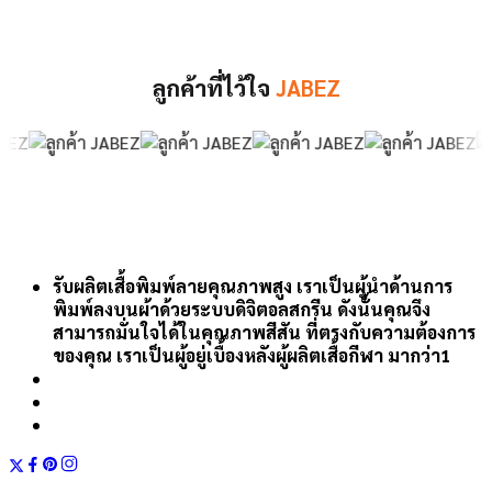
ลูกค้าที่ไว้ใจ
JABEZ
รับผลิตเสื้อพิมพ์ลายคุณภาพสูง เราเป็นผู้นำด้านการ
พิมพ์ลงบนผ้าด้วยระบบดิจิตอลสกรีน ดังนั้นคุณจึง
สามารถมั่นใจได้ในคุณภาพสีสัน ที่ตรงกับความต้องการ
ของคุณ เราเป็นผู้อยู่เบื้องหลังผู้ผลิตเสื้อกีฬา มากว่า1