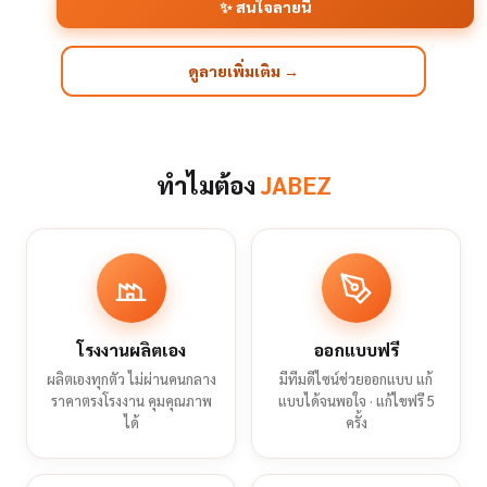
✨ สนใจลายนี้
ดูลายเพิ่มเติม →
ทำไมต้อง
JABEZ
โรงงานผลิตเอง
ออกแบบฟรี
ผลิตเองทุกตัว ไม่ผ่านคนกลาง
มีทีมดีไซน์ช่วยออกแบบ แก้
ราคาตรงโรงงาน คุมคุณภาพ
แบบได้จนพอใจ · แก้ไขฟรี 5
ได้
ครั้ง