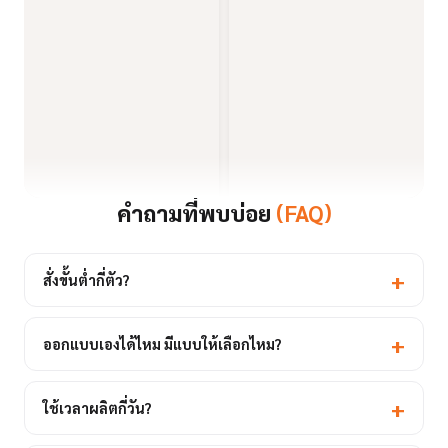
คำถามที่พบบ่อย
(FAQ)
สั่งขั้นต่ำกี่ตัว?
ออกแบบเองได้ไหม มีแบบให้เลือกไหม?
ใช้เวลาผลิตกี่วัน?