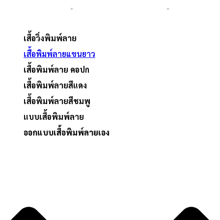
เสื้อวิ่งพิมพ์ลาย
เสื้อพิมพ์ลายแขนยาว
เสื้อพิมพ์ลาย คอปก
เสื้อพิมพ์ลายสีแดง
เสื้อพิมพ์ลายสีชมพู
แบบเสื้อพิมพ์ลาย
ออกแบบเสื้อพิมพ์ลายเอง