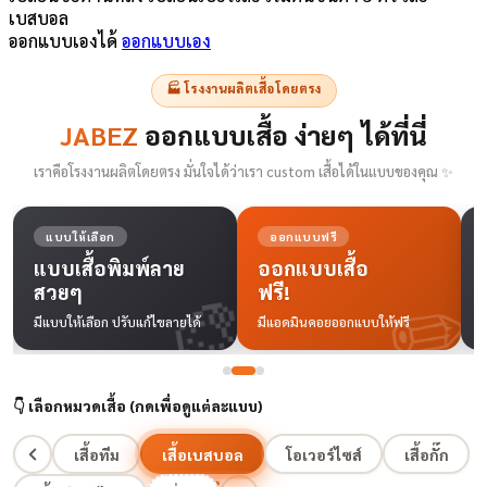
เบสบอล
ออกแบบเองได้
ออกแบบเอง
🏭 โรงงานผลิตเสื้อโดยตรง
JABEZ
ออกแบบเสื้อ ง่ายๆ ได้ที่นี่
เราคือโรงงานผลิตโดยตรง มั่นใจได้ว่าเรา custom เสื้อได้ในแบบของคุณ ✨
แบบให้เลือก
ออกแบบฟรี
แบบเสื้อพิมพ์ลาย
ออกแบบเสื้อ
✏️

🎨
สวยๆ
ฟรี!
มีแบบให้เลือก ปรับแก้ไขลายได้
มีแอดมินคอยออกแบบให้ฟรี
👇 เลือกหมวดเสื้อ (กดเพื่อดูแต่ละแบบ)
เสื้อทีม
เสื้อเบสบอล
โอเวอร์ไซส์
เสื้อกั๊ก