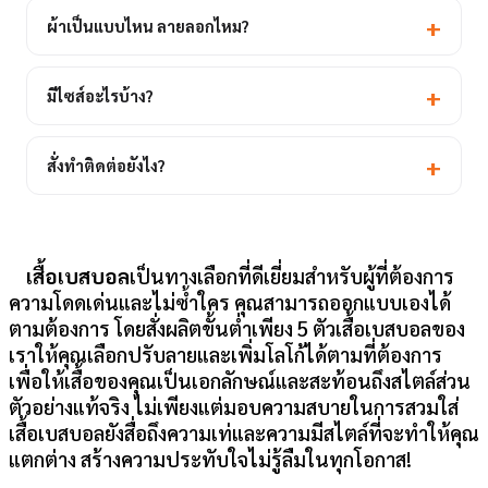
ผ้าเป็นแบบไหน ลายลอกไหม?
มีไซส์อะไรบ้าง?
สั่งทำติดต่อยังไง?
เสื้อเบสบอล
เป็นทางเลือกที่ดีเยี่ยมสำหรับผู้ที่ต้องการ
ความโดดเด่นและไม่ซ้ำใคร คุณสามารถออกแบบเองได้
ตามต้องการ โดยสั่งผลิตขั้นต่ำเพียง 5 ตัวเสื้อเบสบอลของ
เราให้คุณเลือกปรับลายและเพิ่มโลโก้ได้ตามที่ต้องการ
เพื่อให้เสื้อของคุณเป็นเอกลักษณ์และสะท้อนถึงสไตล์ส่วน
ตัวอย่างแท้จริง ไม่เพียงแต่มอบความสบายในการสวมใส่
เสื้อเบสบอลยังสื่อถึงความเท่และความมีสไตล์ที่จะทำให้คุณ
แตกต่าง สร้างความประทับใจไม่รู้ลืมในทุกโอกาส!