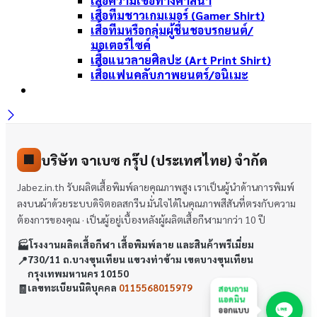
เสื้อความเชื่อทางศาสนา
เสื้อทีมชาวเกมเมอร์ (Gamer Shirt)
เสื้อทีมหรือกลุ่มผู้ชื่นชอบรถยนต์/
มอเตอร์ไซค์
เสื้อแนวลายศิลปะ (Art Print Shirt)
เสื้อแฟนคลับภาพยนตร์/อนิเมะ
บริษัท จาเบซ กรุ๊ป (ประเทศไทย) จำกัด
🏢
Jabez.in.th รับผลิตเสื้อพิมพ์ลายคุณภาพสูง เราเป็นผู้นำด้านการพิมพ์
ลงบนผ้าด้วยระบบดิจิตอลสกรีน มั่นใจได้ในคุณภาพสีสันที่ตรงกับความ
ต้องการของคุณ · เป็นผู้อยู่เบื้องหลังผู้ผลิตเสื้อกีฬามากว่า 10 ปี
🏭
โรงงานผลิตเสื้อกีฬา เสื้อพิมพ์ลาย และสินค้าพรีเมี่ยม
📍
730/11 ถ.บางขุนเทียน แขวงท่าข้าม เขตบางขุนเทียน
กรุงเทพมหานคร 10150
🧾
เลขทะเบียนนิติบุคคล
0115568015979
สอบถาม
แอดมิน
ออกแบบ