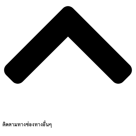
ติดตามทางช่องทางอื่นๆ