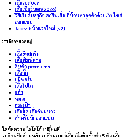
เสื้อเบสบอล
เสื้อเชียร์บอล(2026)
วิธีเริ่มต้นธรุกิจ สกรีนเสื้อ ที่บ้านหาลูกค้าด้วยเว็บไซต์
ออกแบบ
Jabez หน้าแรกใหม่ (v2)
เลือกหมวดหมู่
เสื้อยืดสกรีน
เสื้อพิมพ์ลาย
สินค้า premiums
เสื้อกั๊ก
ยูนิฟอร์ม
เสื้อโปโล
แก้ว
หมวก
กระเป๋า
เสื้อฮู้ด เสื้อกันหนาว
สำหรับนักออกแบบ
ใส่ข้อความ ใส่โลโก้ เปลี่ยนสี
เปลี่ยนชื่อด้านหลัง เปลี่ยนเบอร์เสื้อ
เริ่มต้นขั้นต่ำ 5 ตัว
เสื้อ