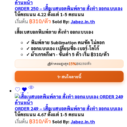
ORDER 250 – เสื้อเบสบอลพิมพ์ลาย สั่งทำ ออกแบบเอง
ให้คะแนน
4.22
ตั้งแต่ 1-5 คะแนน
฿310/ตัว
เริ่มต้น
Sold By:
Jabez.in.th
เสื้อเบสบอลพิมพ์ลาย สั่งทำ ออกแบบเอง
✓ พิมพ์ลาย Sublimation คมชัด ไม่ลอก
✓ ออกแบบเอง เปลี่ยนชื่อ-เบอร์-โลโก้
✓ ผ้าเกรดกีฬา · ขั้นต่ำ 5 ตัว เริ่ม ฿310/ตัว
15%
💰
ค่าคอมสูงสุด
฿82.50/ตัว
✨ สนใจลายนี้
ORDER 249 – เสื้อเบสบอลพิมพ์ลาย สั่งทำ ออกแบบเอง
ให้คะแนน
4.67
ตั้งแต่ 1-5 คะแนน
฿310/ตัว
เริ่มต้น
Sold By:
Jabez.in.th