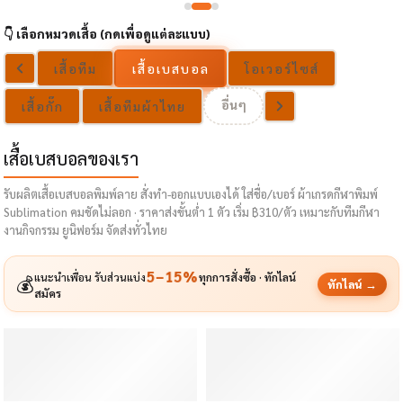
👇 เลือกหมวดเสื้อ (กดเพื่อดูแต่ละแบบ)
เสื้อทีม
เสื้อเบสบอล
โอเวอร์ไซส์
อื่นๆ
เสื้อกั๊ก
เสื้อทีมผ้าไทย
เสื้อเบสบอลของเรา
รับผลิตเสื้อเบสบอลพิมพ์ลาย สั่งทำ-ออกแบบเองได้ ใส่ชื่อ/เบอร์ ผ้าเกรดกีฬาพิมพ์
Sublimation คมชัดไม่ลอก · ราคาส่งขั้นต่ำ 1 ตัว เริ่ม ฿310/ตัว เหมาะกับทีมกีฬา
งานกิจกรรม ยูนิฟอร์ม จัดส่งทั่วไทย
5–15%
แนะนำเพื่อน รับส่วนแบ่ง
ทุกการสั่งซื้อ · ทักไลน์
💰
ทักไลน์ →
สมัคร