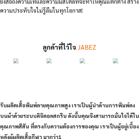
ยังสื่อถึงความเท่และความมีสไตล์ที่จะทำให้คุณแตกต่าง สร้าง
ความประทับใจไม่รู้ลืมในทุกโอกาส!
ลูกค้าที่ไว้ใจ
JABEZ
รับผลิตเสื้อพิมพ์ลายคุณภาพสูง เราเป็นผู้นำด้านการพิมพ์ลง
บนผ้าด้วยระบบดิจิตอลสกรีน ดังนั้นคุณจึงสามารถมั่นใจได้ใน
คุณภาพสีสัน ที่ตรงกับความต้องการของคุณ เราเป็นผู้อยู่เบื้อง
หลังผู้ผลิตเสื้อกีฬา มากว่า1