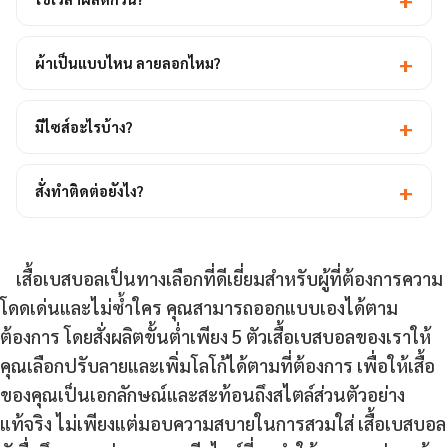
ผ้าเป็นแบบไหน ลายลอกไหม?
มีไซส์อะไรบ้าง?
สั่งทำติดต่อยังไง?
เสื้อเบสบอล
เป็นทางเลือกที่ดีเยี่ยมสำหรับผู้ที่ต้องการความ
โดดเด่นและไม่ซ้ำใคร คุณสามารถออกแบบเองได้ตาม
ต้องการ โดยสั่งผลิตขั้นต่ำเพียง 5 ตัวเสื้อเบสบอลของเราให้
คุณเลือกปรับลายและเพิ่มโลโก้ได้ตามที่ต้องการ เพื่อให้เสื้อ
ของคุณเป็นเอกลักษณ์และสะท้อนถึงสไตล์ส่วนตัวอย่าง
แท้จริง ไม่เพียงแต่มอบความสบายในการสวมใส่ เสื้อเบสบอล