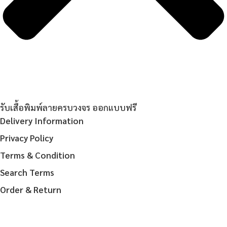
รับเสื้อพิมพ์ลายครบวงจร ออกแบบฟรี
Delivery Information
Privacy Policy
Terms & Condition
Search Terms
Order & Return