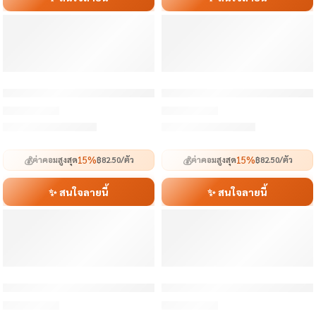
ORDER 250 – เสื้อเบสบอลพิมพ์ลาย สั่งทำ ออกแบบเอง
ORDER 249 – เสื้อเบสบอลพิม
฿310/ตัว
฿310/ตัว
เริ่มต้น
เริ่มต้น
ให้คะแนน
4.22
ตั้งแต่ 1-5 คะแนน
ให้คะแนน
4.67
ตั้งแต่ 1-5 คะแ
15%
15%
💰
💰
ค่าคอมสูงสุด
฿82.50/ตัว
ค่าคอมสูงสุด
฿82.50/ตัว
✨ สนใจลายนี้
✨ สนใจลายนี้
ORDER 248 DEISIGN – เสื้อเบสบอลพิมพ์ลาย สั่งทำ ออกแบบ
ORDER 247 – เสื้อเบสบอลพิม