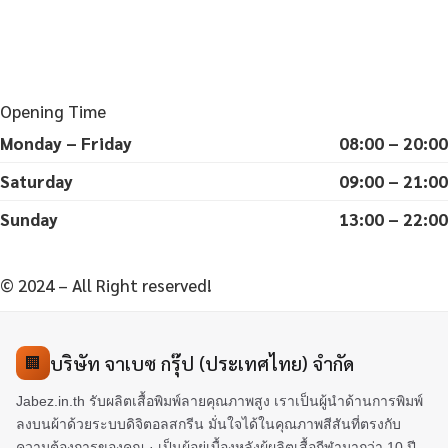
Opening Time
Monday – Friday
08:00 – 20:00
Saturday
09:00 – 21:00
Sunday
13:00 – 22:00
© 2024 – All Right reserved!
บริษัท จาเบซ กรุ๊ป (ประเทศไทย) จำกัด
🏢
Jabez.in.th รับผลิตเสื้อพิมพ์ลายคุณภาพสูง เราเป็นผู้นำด้านการพิมพ์
ลงบนผ้าด้วยระบบดิจิตอลสกรีน มั่นใจได้ในคุณภาพสีสันที่ตรงกับ
ความต้องการของคุณ · เป็นผู้อยู่เบื้องหลังผู้ผลิตเสื้อกีฬามากว่า 10 ปี