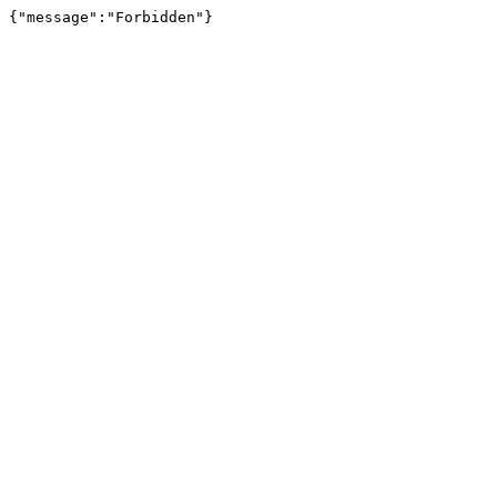
{"message":"Forbidden"}