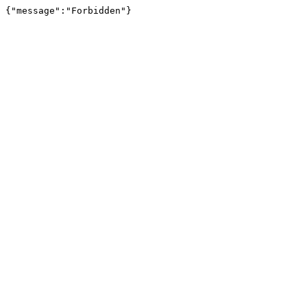
{"message":"Forbidden"}