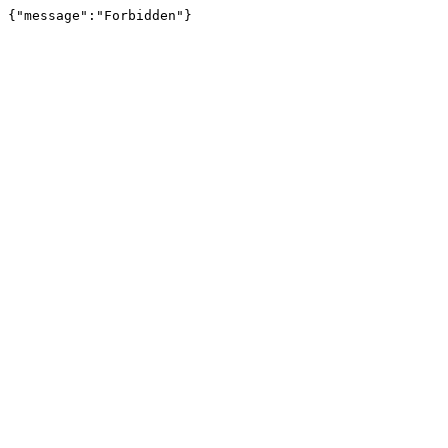
{"message":"Forbidden"}