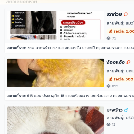
สัตว์เลี้ยงที่หาย
เฉาก๋วย
สายพันธุ์:
แมว
💰 รางวัล: 2,0
75
สถานที่หาย:
780 ลาดพร้าว 87 แขวงคลองจั่น บางกะปิ กรุงเทพมหานคร 1024
ง้องแง้ง
สายพันธุ์:
นกแก้
💰 รางวัล: 500
855
สถานที่หาย:
613 ซอย ประชาอุทิศ 18 แขวงห้วยขวาง เขตห้วยขวาง กรุงเทพมห
มะพร้าว
สายพันธุ์:
บริต
13