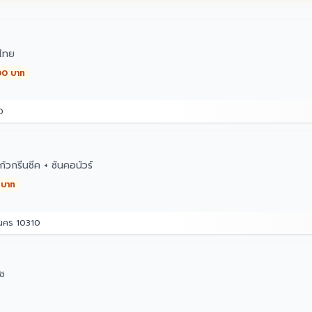
ไทย
00 บาท
0
วกรีนชีค + ซันคอนัวร์
 บาท
านคร 10310
ิช