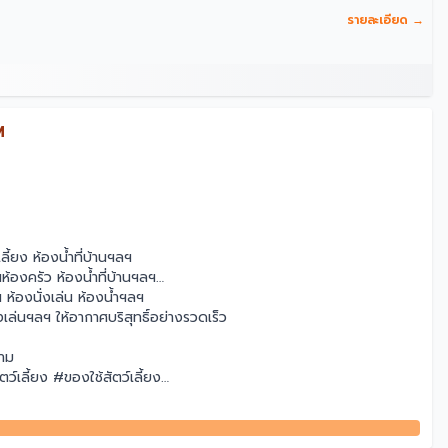
รายละเอียด →
M
้ยง ห้องน้ำที่บ้านฯลฯ
้องครัว ห้องน้ำที่บ้านฯลฯ
ห้องนั่งเล่น ห้องน้ำฯลฯ
ล่นฯลฯ ให้อากาศบริสุทธิ์อย่างรวดเร็ว
าม
ลี้ยง #ของใช้สัตว์เลี้ยง
t #อุปกรณ์เสริมสวย #สุขภาพและความงาม #ถูกที่สุด #ขายดี #เครื่อง