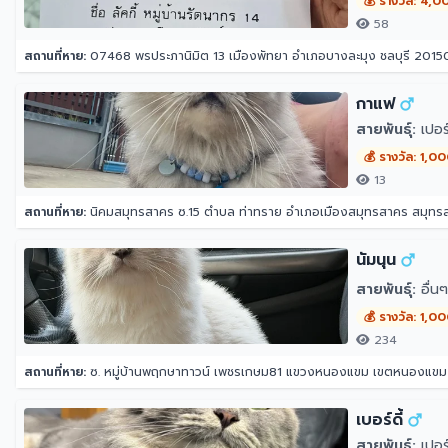
💰 รางวัล: 4,0
58
สถานที่หาย:
07468 พรประภานิมิต 13 เมืองพัทยา อำเภอบางละมุง ชลบุรี 2015
กาแฟ
สายพันธุ์:
เปอร์
💰 รางวัล: 1,0
13
สถานที่หาย:
นิคมสมุทรสาคร ซ.15 ตำบล ท่าทราย อำเภอเมืองสมุทรสาคร สมุท
นัมนุน
สายพันธุ์:
อื่นๆ
💰 รางวัล: 1,0
234
สถานที่หาย:
ซ. หมู่บ้านพฤกษาทาวน์ เพชรเกษม81 แขวงหนองแขม เขตหนองแข
เบอร์ดี้
สายพันธุ์:
เปอร์