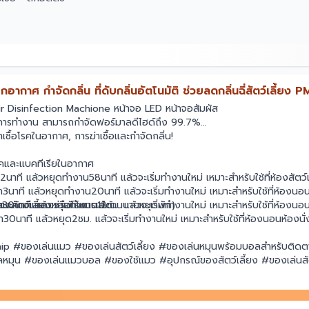
าศ กำจัดกลิ่น ที่ดับกลิ่นอัตโนมัติ ช่วยลดกลิ่นฉี่สัตว์เลี้ยง P
Air Disinfection Machione หน้าจอ LED หน้าจอสัมผัส
มดการทำงาน สามารถกำจัดฟอร์มาลดีไฮด์ถึง 99.7%
เชื้อโรคในอากาศ, การฆ่าเชื้อและกำจัดกลิ่น!
โรคและแบคทีเรียในอากาศ
ี แล้วหยุดทำงาน58นาที แล้วจะเริ่มทำงานใหม่ เหมาะสำหรับใช้ที่ห้องสัตว์เลี
ที แล้วหยุดทำงาน20นาที แล้วจะเริ่มทำงานใหม่ เหมาะสำหรับใช้ที่ห้องนอนห
สัตว์เลี้ยง หรือโรงแรมได้
าที แล้วหยุดทำงาน12ชม. แล้วจะเริ่มทำงานใหม่ เหมาะสำหรับใช้ที่ห้องนอน 
ถานะค้างแสดงว่าเข้าโหมดสแตนบายหยุดพัก)
ที แล้วหยุด2ชม. แล้วจะเริ่มทำงานใหม่ เหมาะสำหรับใช้ที่ห้องนอนห้องนั่งเ
p #ของเล่นแมว #ของเล่นสัตว์เลี้ยง #ของเล่นหมุนพร้อมบอลสำหรับติดต
น #ของเล่นแมวบอล #ของใช้แมว #อุปกรณ์ของสัตว์เลี้ยง #ของเล่นสัตว์เ
ฟ้า #เครื่องใช้ในครัว #อุปกรณ์ตกแต่งบ้าน #อุปกรณ์ปรับปรุงบ้าน #spor
บกลิ่นห้อง #เครื่องดับกลิ่นห้องน้ำ #เครื่องฟอกอากาศ