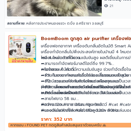
21
สถานที่หาย:
หลังการประปาหนองแขวะ ต.บึง อ.ศรีราชา จ.ชลบุรี
BoomBoom ถูกสุด air purifier เครื่องฟอกอาก
เครื่องฟอกอากาศ เครื่องดับกลิ่นอัตโนมัติ Smart 
เครื่องกำจัดกลิ่นไม่พึงประสงค์ภายในบ้านมี 4 โห
ไอออนลบในตัวที่มีความเข้มข้นสูง ผลดีเยี่ยมในการฆ่า
➦มี 4 โหมดการทำงาน
➦สามารถกำจัดฟอร์มาลดีไฮด์ถึง 99.7%
➦ไอออนลบในตัวที่มีความเข้มข้นสูง ช่วยกำจัดเชื้อ
การทำงาน 4 โหมด
➦ช่วยคืนอากาศหอมสดชื่นให้ห้องเลี้ยงแมวและสุนัข
➦·P1 : ระบบจะทำงานกับโอโซนและไอออนลบเป็นเวลา2นาท
➦ดีไซน์สวยงามเข้ากับการตกแต่งห้องทุกแนว
➦·P2 : ระบบจะทำงานกับโอโซนและไอออนลบเป็นเวลา3นา
➦ขนาดเล็กพกพาสะดวก สามารถใช้ในบ้าน ห้องน้ำ ห้อง
➦·P3 : ระบบจะทำงานกับโอโซนและไอออนลบเป็นเวลา30น
(ไฟสถานะกระพริบแสดงว่าเครื่องทำงานอยู่ ถ้าไฟส
➦ติดตั้งง่าย พร้อมสติกเกอร์กาว 3M ในกล่อง
➦·P4 : ระบบจะทำงานกับโอโซนและไอออนลบเป็นเวลา30นา
ขนาดและน้ำหนักสินค้า
➦สายไฟยาว 58 ซม.
➦กว้าง 12ซม. ยาว 20ซม. สูง 3ซม.
#อาหารแมว #อาหารหมา #อาหารสัตว์ #cat #catni
➦แรงดันไฟฟ้าที่ใช้งานได้ 110v-220v 50Hz
#ของเล่นแบบบอล #ของเล่นลูกบอล #ของเล่นบอลหมุ
➦กำลัง 5 W
#Shoppingway98 #เครื่องใช้ในบ้าน #เครื่องใช้ไฟ
ราคา: 352 บาท
➦น้ำหนัก 0.508 KG.
ดับกลิ่นแมว #เครื่องดับกลิ่นสัตว์เลี้ยง #เครื่องดั
หากชอบ i FOUND PET กดดูสินค้าสนับสนุนเราด้วยนะครับ 🙏
(ขนาดอาจมีการคลาดเคลื่อนจากการวัด 3-5 cm.)