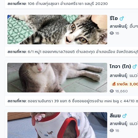
สถานที่หาย:
106 ตำบลทุ่งสุขลา อำเภอศรีราชา ชลบุรี 20230
รีโอ
สายพันธุ์:
อื่นๆ
16
สถานที่หาย:
6/1 หมู่1 ซอยเทศบาล7ซอย5 ตำบลตะกุด อำเภอเมือง จังหวัดสระบุร
โทจา (โท)
สายพันธุ์:
แมว
💰 รางวัล: 3,0
16,660
สถานที่หาย:
ซอยรามอินทรา 39 แยก 6 ซึ่งซอยอยู่ตรงข้าม mini big c 44/10
สีเมฆ
สายพันธุ์:
แมวไ
16