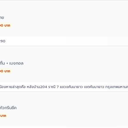
ทย
00 บาท
290
กิ้น + เบงกอล
00 บาท
่น้องหายล่าสุดคือ หลังบ้าน204 ราณี 7 แขวงคันนายาว เขตคันนายาว กรุงเทพมหา
้วกรีนชีค
 บาท