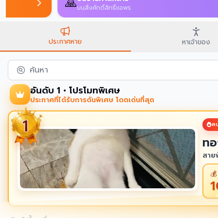
🙏
บนสิ่งศักดิ์สิทธิ์ขอพร
ประกาศหาย
หาเจ้าของ
ค้นหา
อันดับ 1 • โปรโมทพิเศษ
ประกาศที่ได้รับการดันพิเศษ โดดเด่นที่สุด
คน
ทอ
สายพ
💰