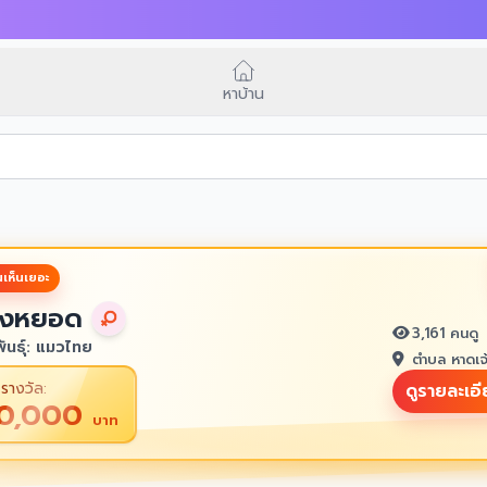
หาบ้าน
เห็นเยอะ
งหยอด
3,161 คนดู
ันธุ์: แมวไทย
ตำบล หาดเจ
รางวัล:
ดูรายละเอ
10,000
บาท