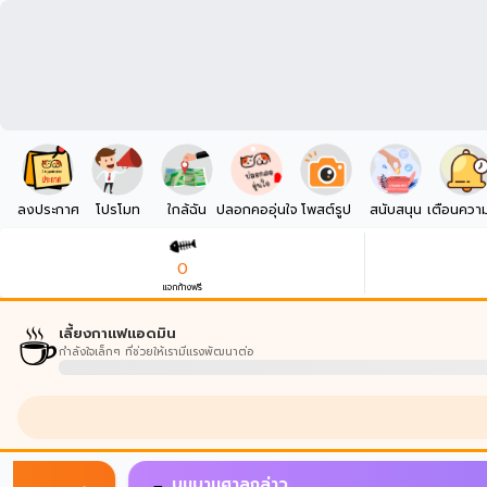
ลงประกาศ
โปรโมท
ใกล้ฉัน
ปลอกคออุ่นใจ
โพสต์รูป
สนับสนุน
เตือนควา
0
แจกก้างฟรี
☕
เลี้ยงกาแฟแอดมิน
กำลังใจเล็กๆ ที่ช่วยให้เรามีแรงพัฒนาต่อ
บนบานศาลกล่าว