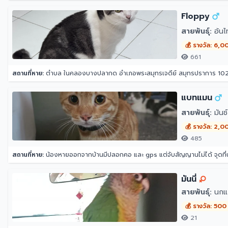
Floppy
สายพันธุ์:
อ้นไ
💰 รางวัล: 6,0
661
สถานที่หาย:
ตำบล ในคลองบางปลากด อำเภอพระสมุทรเจดีย์ สมุทรปราการ 10
แบทแมน
สายพันธุ์:
มันช์
💰 รางวัล: 2,0
485
สถานที่หาย:
น้องหายออกจากบ้านมีปลอกคอ และ gps แต่จับสัญญานไม่ได้ จุดที
มันนี่
สายพันธุ์:
นกแก
💰 รางวัล: 500
21