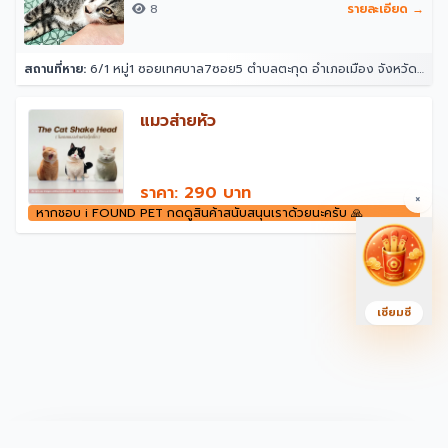
8
รายละเอียด →
สถานที่หาย:
6/1 หมู่1 ซอยเทศบาล7ซอย5 ตำบลตะกุด อำเภอเมือง จังหวัดสระบุรี
แมวส่ายหัว
ราคา: 290 บาท
×
หากชอบ i FOUND PET กดดูสินค้าสนับสนุนเราด้วยนะครับ 🙏
เซียมซี