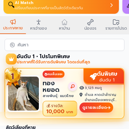
AI Match
🔍
เปรียบเทียบประกาศที่อาจเป็นสัตว์ตัวเดียวกัน
ประกาศหาย
หาเจ้าของ
หาบ้าน
น้องจร
รายการโปรด
ค้นหา
อันดับ 1 • โปรโมทพิเศษ
ประกาศที่ได้รับการดันพิเศษ โดดเด่นที่สุด
ดันพิเศษ
คนเห็นเยอะ
อันดับ 1
ทอง
หยอด
3,125 คนดู
ตำบล หาดเจ้าสำราญ
สายพันธุ์: แมวไทย
อำเภอเมืองเพชรบุรี
เพชรบุรี 76100
💰
รางวัล:
ดูรายละเอียด
10,000
บาท
สัตว์เลี้ยงที่หาย