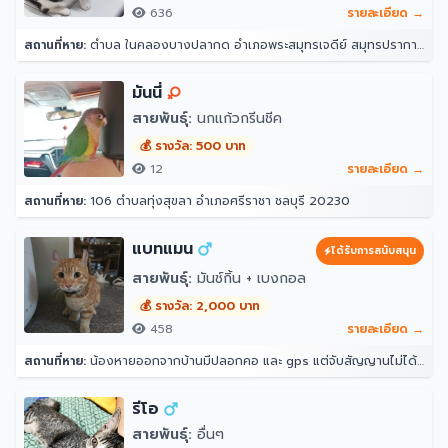
636
รายละเอียด →
สถานที่หาย:
ตำบล ในคลองบางปลากด อำเภอพระสมุทรเจดีย์ สมุทรปราการ 10290
มันนี่
สายพันธุ์:
นกแก้วกรีนชีค
💰 รางวัล: 500 บาท
12
รายละเอียด →
สถานที่หาย:
106 ตำบลทุ่งสุขลา อำเภอศรีราชา ชลบุรี 20230
แบทแมน
ได้รับการสนับสนุน
สายพันธุ์:
มันช์กิ้น + เบงกอล
💰 รางวัล: 2,000 บาท
458
รายละเอียด →
สถานที่หาย:
น้องหายออกจากบ้านมีปลอกคอ และ gps แต่จับสัญญานไม่ได้ จุดที่น้องหายล่าสุดคือ หลังบ้าน204 ราณี 7 แขวงคันนายาว เขตคันนายาว กรุงเทพมหานคร 10230
รีโอ
สายพันธุ์:
อื่นๆ