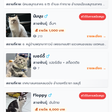
สถานที่หาย:
นิคมสมุทรสาคร ซ.15 ตำบล ท่าทราย อำเภอเมืองสมุทรสาคร สมุทรสาคร 74000
นัมนุน
ได้รับการสนับสนุน
สายพันธุ์:
อื่นๆ
💰 รางวัล: 1,000 บาท
213
รายละเอียด →
สถานที่หาย:
ซ. หมู่บ้านพฤกษาทาวน์ เพชรเกษม81 แขวงหนองแขม เขตหนองแขม กรุงเทพมหานคร 10160
เบอร์ดี้
สายพันธุ์:
เปอร์เซีย + สก็อตติช
7
รายละเอียด →
สถานที่หาย:
เทศบาลนครแหลมฉบัง อำเภอศรีราชา ชลบุรี
Floppy
ได้รับการสนับสนุน
สายพันธุ์:
อ้นไทย
💰 รางวัล: 6,000 บาท