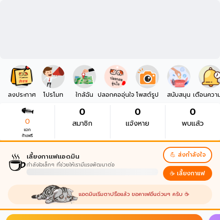
ลงประกาศ
โปรโมท
ใกล้ฉัน
ปลอกคออุ่นใจ
โพสต์รูป
สนับสนุน
เตือนควา
0
0
0
0
สมาชิก
แจ้งหาย
พบแล้ว
แจก
ก้างฟรี
☕
💪 ส่งกำลังใจ
เลี้ยงกาแฟแอดมิน
กำลังใจเล็กๆ ที่ช่วยให้เรามีแรงพัฒนาต่อ
☕ เลี้ยงกาแฟ
แอดมินเริ่มตาปรือแล้ว ขอคาเฟอีนด่วนๆ ครับ ☕