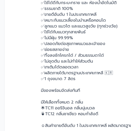
✅ใช้ได้ดีกับกระบะทราย และ ห้องน้ำอัตโนมัติ
✅ธรรมชาติ 100%
✅ขายดีอันดับ 1 ในประเทศเกาหลี
✅เหมาะกับแมวเลี้ยงในบ้านหรือคอนโด
✅ลูกแมว แมวโต และแมวสูงวัย (ทุกช่วงวัย)
✅ใช้ได้กับแมวทุกสายพันธ์
✅ไม่มีฝุ่น 99.99%
✅ปลอดภัยต่อสุขภาพแมวและเจ้าของ
✅ย่อยสลายง่าย
✅ทิ้งลงชักโครกได้ / ส้วมธรรมดาได้
✅ไม่อุดตัน และไม่ทำให้ส้วมตัน
✅เทเติมได้ตลอดเวลา
✅ผลิตภายใต้มาตรฐานประเทศเกาหลี 🇰🇷
✅1 ถุงขนาด 7 ลิตร
มีของพร้อมจัดส่งทันที
มีให้เลือกทั้งหมด 2 กลิ่น
🌟TC11 ออริจินอล กลิ่นนุ่มนวล
🍵TC12 กลิ่นชาเขียว หอมกำลังดี
☺️สินค้าขายดีอันดับ 1 ในประเทศเกาหลี ผลิตมาตรฐาน