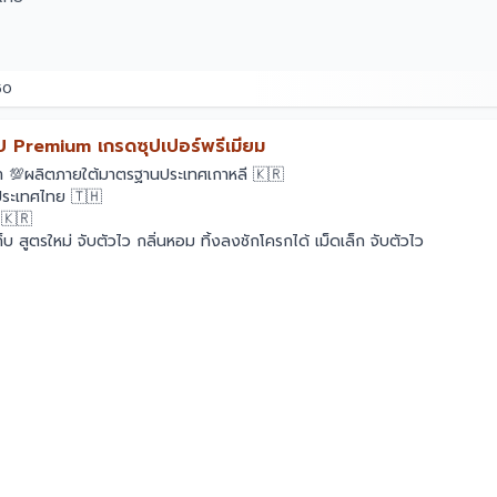
50
 Premium เกรดซุปเปอร์พรีเมียม
ข้า 💯ผลิตภายใต้มาตรฐานประเทศเกาหลี 🇰🇷
นประเทศไทย 🇹🇭
 🇰🇷
็บ สูตรใหม่ จับตัวไว กลิ่นหอม ทิ้งลงชักโครกได้ เม็ดเล็ก จับตัวไว