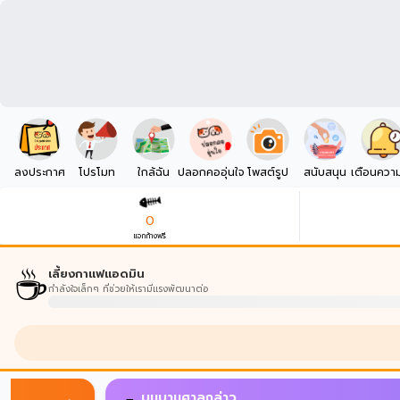
ลงประกาศ
โปรโมท
ใกล้ฉัน
ปลอกคออุ่นใจ
โพสต์รูป
สนับสนุน
เตือนควา
0
แจกก้างฟรี
☕
เลี้ยงกาแฟแอดมิน
กำลังใจเล็กๆ ที่ช่วยให้เรามีแรงพัฒนาต่อ