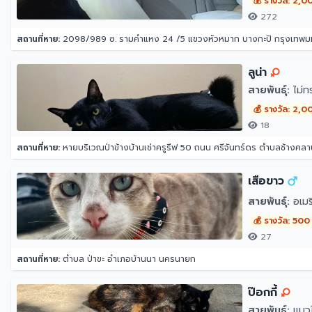
💰 รางวัล: 2,0
272
สถานที่หาย:
2098/989 ซ. รามคำแหง 24 /5 แขวงหัวหมาก บางกะปิ กรุงเทพ
ลูน่า
สายพันธุ์:
ไม่ท
💰 รางวัล: 2,0
18
สถานที่หาย:
หายบริเวณป่าข้างบ้านเช่าครูรีฟ 50 ถนน ศรีจันทร์ดร ตำบลช้างคลา
เสือขาว
สายพันธุ์:
อเมร
💰 รางวัล: 500
27
สถานที่หาย:
ตำบล ป่าขะ อำเภอบ้านนา นครนายก
ป๊อกกี้
สายพันธุ์:
แมว