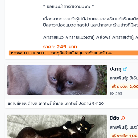
* ข้อแนะนำการใช้งานนะคะ *
เนื่องจากทรายเต้าหู้ไม่มีส่วนผสมของซีเมนต์หรือเคมีห
ปัสสาวะน้องแมวตกลงไป และนำกระบะด้านล่างที่มีผงเต
#ทรายแมว #ทรายแมวเต้าหู้ #ส่งฟรี #ทรายเต้า
ราคา: 249 บาท
หากชอบ i FOUND PET กดดูสินค้าสนับสนุนเราด้วยนะครับ 🙏
ปลาทู
สายพันธุ์:
วิเช
💰 รางวัล: 2,0
295
สถานที่หาย:
ตำบล โคกโพธิ์ อำเภอ โคกโพธิ์ ปัตตานี 94120
มีตัง
สายพันธุ์:
แมว
💰 รางวัล: 1,0