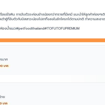
รือแร่ใยหิน การจับตัวจะค่อนข้างน้อยกว่าทรายที่มีเคมี แนะนำให้ลูกค้าค่อยๆเต
้าหู้ที่จับตัวกับปัสสาวะน้องไปเททิ้งลงในชักโครกได้ตามปกติ ทำความสะอาดทุก
หู้ #ห้องน้ำแมว#petfoodthailand#TOFUTOFUPREMIUM
ียรมาศ
00 บาท
ไทย
00 บาท