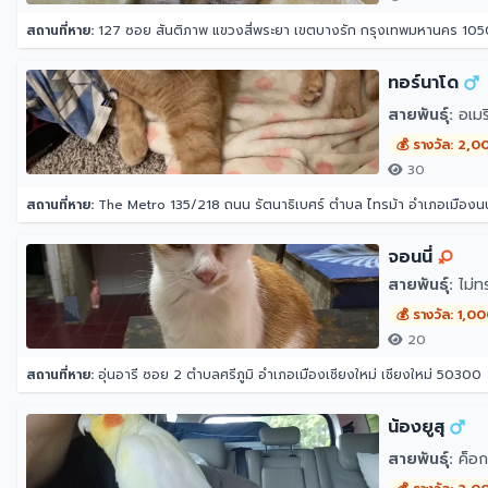
สถานที่หาย:
127 ซอย สันติภาพ แขวงสี่พระยา เขตบางรัก กรุงเทพมหานคร 10
ทอร์นาโด
สายพันธุ์:
อเมริ
💰 รางวัล: 2,0
30
สถานที่หาย:
The Metro 135/218 ถนน รัตนาธิเบศร์ ตำบล ไทรม้า อำเภอเมืองนน
จอนนี่
สายพันธุ์:
ไม่ท
💰 รางวัล: 1,0
20
สถานที่หาย:
อุ่นอารี ซอย 2 ตำบลศรีภูมิ อำเภอเมืองเชียงใหม่ เชียงใหม่ 50300
น้องยูสุ
สายพันธุ์:
ค็อก