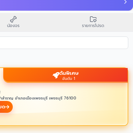
🙏
บนสิ่งศักดิ์สิทธิ์ขอพร
น้องจร
รายการโปรด
ดันพิเศษ
อันดับ 1
ู
้าสำราญ อำเภอเมืองเพชรบุรี เพชรบุรี 76100
ียด