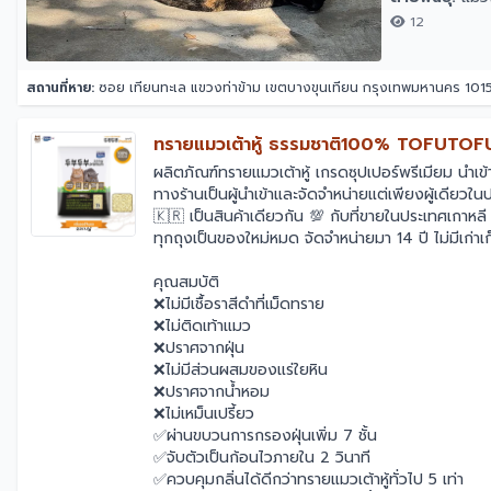
12
สถานที่หาย:
ซอย เทียนทะเล แขวงท่าข้าม เขตบางขุนเทียน กรุงเทพมหานคร 101
ทรายแมวเต้าหู้ ธรรมชาติ100% TOFUTOFU
ผลิตภัณฑ์ทรายแมวเต้าหู้ เกรดซุปเปอร์พรีเมียม นำเ
ทางร้านเป็นผู้นำเข้าและจัดจำหน่ายแต่เพียงผู้เดียวใ
🇰🇷 เป็นสินค้าเดียวกัน 💯 กับที่ขายในประเทศเกาหลี
ทุกถุงเป็นของใหม่หมด จัดจำหน่ายมา 14 ปี ไม่มีเก่าเก
คุณสมบัติ
❌ไม่มีเชื้อราสีดำที่เม็ดทราย
❌ไม่ติดเท้าแมว
❌ปราศจากฝุ่น
❌ไม่มีส่วนผสมของแร่ใยหิน
❌ปราศจากน้ำหอม
❌ไม่เหม็นเปรี้ยว
✅ผ่านขบวนการกรองฝุ่นเพิ่ม 7 ชั้น
✅จับตัวเป็นก้อนไวภายใน 2 วินาที
✅ควบคุมกลิ่นได้ดีกว่าทรายแมวเต้าหู้ทั่วไป 5 เท่า