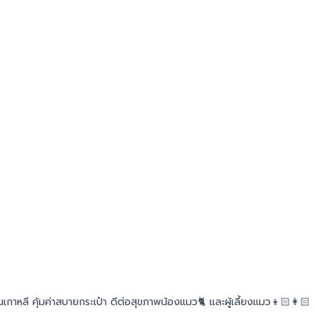
เกาหลี คุ้มค่าสบายกระเป๋า ดีต่อสุขภาพน้องแมว🐈 และผู้เลี้ยงแมว👦🏻👩🏻