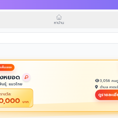
หาบ้าน
เห็นเยอะ
งหยอด
3,056 คนด
ันธุ์: แมวไทย
ตำบล หาดเจ
รางวัล:
ดูรายละเอ
10,000
บาท