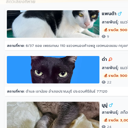
สัตว์เลี้ยงที่หาย
แพนด้า
สายพันธุ์:
แมว
💰 รางวัล: 500
9
สถานที่หาย:
6/37 ซอย เพชรเกษม 110 แขวงหนองค้างพลู เขตหนองแขม กรุง
ดำ
สายพันธุ์:
แมว
💰 รางวัล: 500
22
สถานที่หาย:
ตำบล เขาน้อย อำเภอปราณบุรี ประจวบคีรีขันธ์ 77120
มูมู่
สายพันธุ์:
สก็อ
💰 รางวัล: 3,0
24