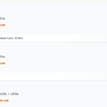
ไทย
 บาท
เทพมหานคร 10160
ไทย
 บาท
ตติช + บริติช
00 บาท