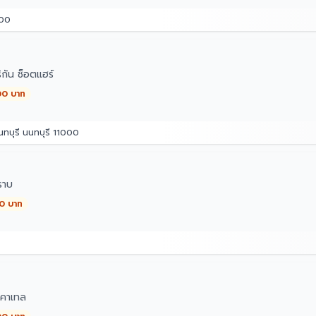
500
กัน ช็อตแฮร์
00 บาท
ทบุรี นนทบุรี 11000
ราบ
00 บาท
คาเทล