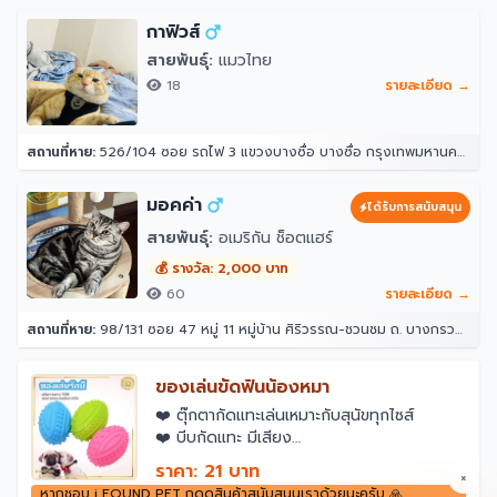
กาฟิวส์
สายพันธุ์:
แมวไทย
18
รายละเอียด →
สถานที่หาย:
526/104 ซอย รถไฟ 3 แขวงบางซื่อ บางซื่อ กรุงเทพมหานคร 10800
มอคค่า
ได้รับการสนับสนุน
สายพันธุ์:
อเมริกัน ช็อตแฮร์
💰 รางวัล: 2,000 บาท
60
รายละเอียด →
สถานที่หาย:
98/131 ซอย 47 หมู่ 11 หมู่บ้าน ศิริวรรณ-ชวนชม ถ. บางกรวย - ไทรน้อย ตำบล บางบัวทอง อำเภอบางบัวทอง นนทบุรี 11110
ของเล่นขัดฟันน้องหมา
❤️️ ตุ๊กตากัดแทะเล่นเหมาะกับสุนัขทุกไซส์
❤️️ บีบกัดแทะ มีเสียง
…………………………………
ราคา: 21 บาท
×
✨ วัสดุที่ใช้ในการผลิตสินค้า ✨
หากชอบ i FOUND PET กดดูสินค้าสนับสนุนเราด้วยนะครับ 🙏