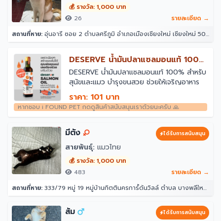
💰 รางวัล: 1,000 บาท
26
รายละเอียด →
สถานที่หาย:
อุ่นอารี ซอย 2 ตำบลศรีภูมิ อำเภอเมืองเชียงใหม่ เชียงใหม่ 50300
￼DESERVE น้ำมันปลาแซลมอนแท้ 100%
สำหรับสุนัขและแมว
￼DESERVE น้ำมันปลาแซลมอนแท้ 100% สำหรับ
สุนัขและแมว บำรุงขนสวย ช่วยให้เจริญอาหาร
ราคา: 101 บาท
หากชอบ i FOUND PET กดดูสินค้าสนับสนุนเราด้วยนะครับ 🙏
มีตัง
ได้รับการสนับสนุน
สายพันธุ์:
แมวไทย
💰 รางวัล: 1,000 บาท
483
รายละเอียด →
สถานที่หาย:
333/79 หมู่ 19 หมู่บ้านกิตตินครการ์้ด้นวิลล์ ตำบล บางพลีใหญ่ อำเภอบางพลี สมุทรปราการ 10540
ส้ม
ได้รับการสนับสนุน