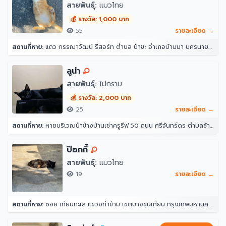
สายพันธุ์:
แมวไทย
💰 รางวัล: 1,000 บาท
55
รายละเอียด →
สถานที่หาย:
แถว กรรณาวัฒน์ รีสอร์ท ตำบล ป่าขะ อำเภอบ้านนา นครนายก 26110
ลูน่า
สายพันธุ์:
ไม่ทราบ
💰 รางวัล: 2,000 บาท
25
รายละเอียด →
สถานที่หาย:
หายบริเวณป่าข้างบ้านเช่าครูรีฟ 50 ถนน ศรีจันทร์ดร ตำบลช้างคลาน อำเภอเมืองเชียงใหม่ เชียงใหม่ 50100
ป๊อกกี้
สายพันธุ์:
แมวไทย
19
รายละเอียด →
สถานที่หาย:
ซอย เทียนทะเล แขวงท่าข้าม เขตบางขุนเทียน กรุงเทพมหานคร 10150