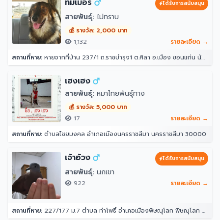
ทิมเม่อร์
ได้รับการสนับสนุน
สายพันธุ์:
ไม่ทราบ
💰 รางวัล: 2,000 บาท
1,132
รายละเอียด →
สถานที่หาย:
หายจากที่บ้าน 237/1 ถ.ราชบำรุง1 ต.ศิลา อ.เมือง ขอนแก่น น้องลอดรั้วบ้านออกไปตอนกลางคืนหลังเที่ยงคืนแล้วไม่ได้กลับเข้ามาอีก ตอนออกไปออกไป 3 ตัว แต่เช้ามาเจอกลับมาแค่ 2 ตัว น้องเคยหายไปแบบนี้ 3 วันเรากลับมา
เฮงเฮง
สายพันธุ์:
หมาไทยพันธุ์ทาง
💰 รางวัล: 5,000 บาท
17
รายละเอียด →
สถานที่หาย:
ตำบลไชยมงคล อำเภอเมืองนครราชสีมา นครราชสีมา 30000
เจ้าอ้วง
ได้รับการสนับสนุน
สายพันธุ์:
นกเขา
922
รายละเอียด →
สถานที่หาย:
227/177 ม.7 ตำบล ท่าโพธิ์ อำเภอเมืองพิษณุโลก พิษณุโลก 65000