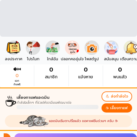
ลงประกาศ
โปรโมท
ใกล้ฉัน
ปลอกคออุ่นใจ
โพสต์รูป
สนับสนุน
เตือนควา
0
0
0
0
สมาชิก
แจ้งหาย
พบแล้ว
แจก
ก้างฟรี
☕
💪 ส่งกำลังใจ
เลี้ยงกาแฟแอดมิน
กำลังใจเล็กๆ ที่ช่วยให้เรามีแรงพัฒนาต่อ
☕ เลี้ยงกาแฟ
แอดมินเริ่มตาปรือแล้ว ขอคาเฟอีนด่วนๆ ครับ ☕