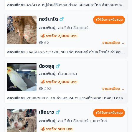
สถานที่หาย:
49/41 ซ. หมู่บ้านศิริมงคล ตำบล หนองปลาไหล อำเภอบางละมุง ชลบุรี 20150
ทอร์นาโด
ได้รับการสนับสนุน
สายพันธุ์:
อเมริกัน ช็อตแฮร์
💰 รางวัล: 2,000 บาท
62
รายละเอียด →
สถานที่หาย:
The Metro 135/218 ถนน รัตนาธิเบศร์ ตำบล ไทรม้า อำเภอเมืองนนทบุรี นนทบุรี 11000
น้องยูสุ
สายพันธุ์:
ค็อกคาเทล
💰 รางวัล: 2,000 บาท
292
รายละเอียด →
สถานที่หาย:
2098/989 ซ. รามคำแหง 24 /5 แขวงหัวหมาก บางกะปิ กรุงเทพมหานคร 10240
เสือขาว
ได้รับการสนับสนุน
สายพันธุ์:
อเมริกัน ช็อตแฮร์ + แมวไทย
💰 รางวัล: 500 บาท