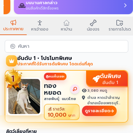
บนบานศาลกล่าว
🙏
บนสิ่งศักดิ์สิทธิ์ขอพร
ประกาศหาย
หาเจ้าของ
หาบ้าน
น้องจร
รายการโปรด
ค้นหา
อันดับ 1 • โปรโมทพิเศษ
ประกาศที่ได้รับการดันพิเศษ โดดเด่นที่สุด
ดันพิเศษ
คนเห็นเยอะ
อันดับ 1
ทอง
หยอด
3,080 คนดู
ตำบล หาดเจ้าสำราญ
สายพันธุ์: แมวไทย
อำเภอเมืองเพชรบุรี
เพชรบุรี 76100
💰
รางวัล:
ดูรายละเอียด
10,000
บาท
สัตว์เลี้ยงที่หาย