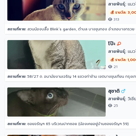
สายพันธุ์:
แมว
💰 รางวัล: 3,0
313
สถานที่หาย:
สวนน้องบลิ๊ง Blink’s garden, ตำบล บางขุนกอง อำเภอบางกรวย น
โป๊ะ
สายพันธุ์:
แมว
💰 รางวัล: 1,0
21
สถานที่หาย:
58/27 ถ. อนามัยงามเจริญ 14 แขวงท่าข้าม เขตบางขุนเทียน กรุง
สุชาติ
สายพันธุ์:
วิเชี
25
สถานที่หาย:
ซอยจรัญฯ 65 บริเวณปากซอย (น้องเคยอยู่บ้านซอยจรัญฯ 59)