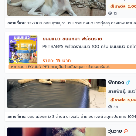
💰 รางวัล: 2,0
15
สถานที่หาย:
122/109 ซอย พุทธบูชา 39 แขวงบางมด เขตทุ่งครุ กรุงเทพมหาน
ขนมแมว ขนมหมา ฟรีชดราย
￼PETBABYS ฟรีซดรายแมว 100 กรัม ขนมแมว อกไก่ฟร
ราคา: 15 บาท
หากชอบ i FOUND PET กดดูสินค้าสนับสนุนเราด้วยนะครับ 🙏
ฟักทอง
สายพันธุ์:
แมว
💰 รางวัล: 5,0
38
สถานที่หาย:
ซอย เมืองแก้ว 3 ตำบล บางแก้ว อำเภอบางพลี สมุทรปราการ 105
วุ่นวาย