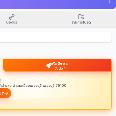
🙏
บนสิ่งศักด
น้องจร
รายการโปรด
ดันพิเศษ
อันดับ 1
ู
้าสำราญ อำเภอเมืองเพชรบุรี เพชรบุรี 76100
ียด