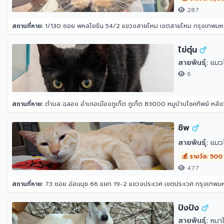
287
สถานที่หาย:
1/130 ซอย พหลโยธิน 54/2 แขวงสายไหม เขตสายไหม กรุงเทพม
ไข่ตุ๋น
สายพันธุ์:
แมวไ
6
สถานที่หาย:
ตำบล ฉลอง อำเภอเมืองภูเก็ต ภูเก็ต 83000 หมูบ้านโชคทิพย์ หลังว
ชิพ
สายพันธุ์:
แมว
💰 รางวัล: 500
477
สถานที่หาย:
73 ซอย อ่อนนุช 66 แยก 19-2 แขวงประเวศ เขตประเวศ กรุงเทพ
ปังปัง
สายพันธุ์:
หมาไ