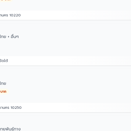
หานคร 10220
ทย + อื่นๆ
ัดใต้
ไทย
 บาท
มหานคร 10250
ทยพันธุ์ทาง