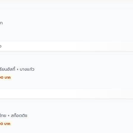
ขา
0
รียนฮัสกี้ + บางแก้ว
00 บาท
ทย + สก็อตติช
00 บาท