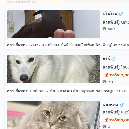
สัตว์เลี้ยงที่หาย
เจ้าอ้วง
สายพันธุ์:
นกเ
880
สถานที่หาย:
227/177 ม.7 ตำบล ท่าโพธิ์ อำเภอเมืองพิษณุโลก พิษณุโลก 6500
ชิโร่
สายพันธุ์:
ไซบีเ
💰 รางวัล: 2,0
911
สถานที่หาย:
ตลาดกิเลน 32 ตำบล ศาลายา อำเภอพุทธมณฑล นครปฐม 73170
เฉินหลง
สายพันธุ์:
แมวไ
💰 รางวัล: 5,0
0