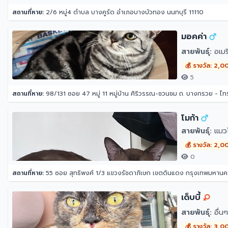
สถานที่หาย:
2/6 หมู่4 ตำบล บางคูรัด อำเภอบางบัวทอง นนทบุรี 11110
มอคค่า
สายพันธุ์:
อเมริ
💰 รางวัล: 2,0
5
สถานที่หาย:
98/131 ซอย 47 หมู่ 11 หมู่บ้าน ศิริวรรณ-ชวนชม ถ. บางกรวย - 
โมก้า
สายพันธุ์:
แมว
💰 รางวัล: 2,0
0
สถานที่หาย:
55 ซอย สุทธิพงศ์ 1/3 แขวงรัชดาภิเษก เขตดินแดง กรุงเทพมหาน
เด็บบี้
สายพันธุ์:
อื่น
💰 รางวัล: 3,0