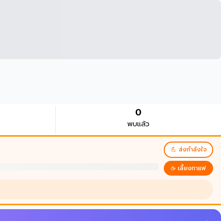
0
พบแล้ว
💪 ส่งกำลังใจ
☕ เลี้ยงกาแฟ
บนบานศ