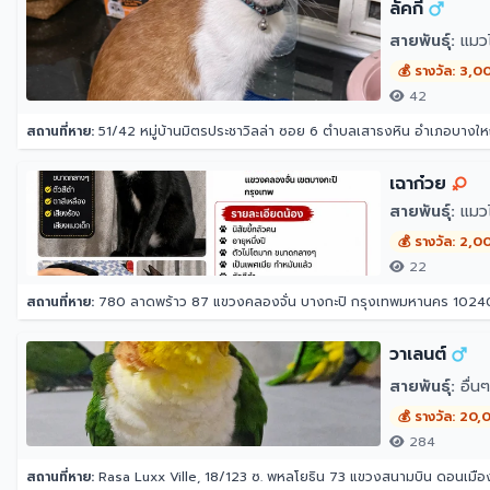
ลัคกี้
สายพันธุ์:
แมว
💰 รางวัล: 3,0
42
สถานที่หาย:
51/42 หมู่บ้านมิตรประชาวิลล่า ซอย 6 ตำบลเสาธงหิน อำเภอบางใหญ
เฉาก๋วย
สายพันธุ์:
แมว
💰 รางวัล: 2,0
22
สถานที่หาย:
780 ลาดพร้าว 87 แขวงคลองจั่น บางกะปิ กรุงเทพมหานคร 1024
วาเลนต์
สายพันธุ์:
อื่นๆ
💰 รางวัล: 20
284
สถานที่หาย:
Rasa Luxx Ville, 18/123 ซ. พหลโยธิน 73 แขวงสนามบิน ดอนเมื