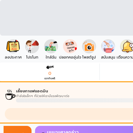
ลงประกาศ
โปรโมท
ใกล้ฉัน
ปลอกคออุ่นใจ
โพสต์รูป
สนับสนุน
เตือนควา
0
แจกก้างฟรี
☕
เลี้ยงกาแฟแอดมิน
กำลังใจเล็กๆ ที่ช่วยให้เรามีแรงพัฒนาต่อ
AI Match